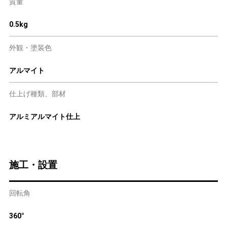
質量
0.5kg
外観・塗装色
アルマイト
仕上げ種類、部材
アルミアルマイト仕上
施工・設置
回転角
360°