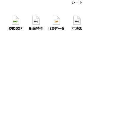
シート
姿図DXF
配光特性
IESデータ
寸法図