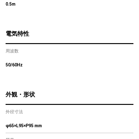
0.5m
電気特性
周波数
50/60Hz
外観・形状
外径寸法
φ65×L95×P95 mm