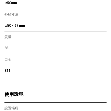
φ50mm
外径寸法
φ50 × 67 mm
質量
85
口金
E11
使用環境
設置場所