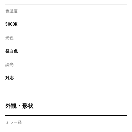
色温度
5000K
光色
昼白色
調光
対応
外観・形状
ミラー径