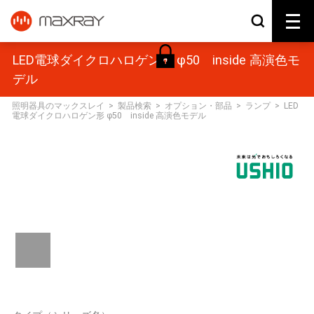
LED電球ダイクロハロゲン形 φ50 inside 高演色モ
デル
照明器具のマックスレイ
>
製品検索
>
オプション・部品
>
ランプ
>
LED
電球ダイクロハロゲン形 φ50 inside 高演色モデル