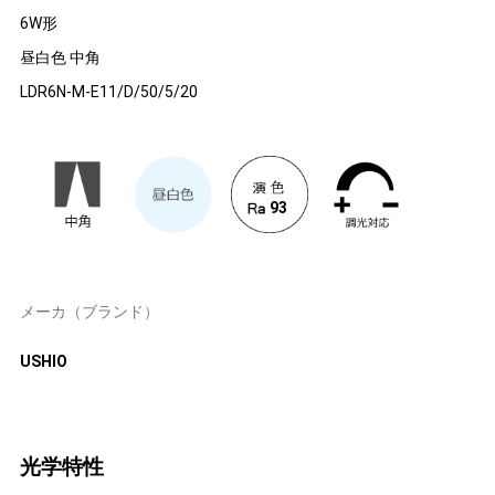
6W形
昼白色 中角
LDR6N-M-E11/D/50/5/20
93
メーカ（ブランド）
USHIO
光学特性