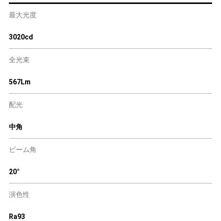
最大光度
3020cd
全光束
567Lm
配光
中角
ビーム角
20°
演色性
Ra93