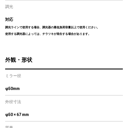
調光
対応
調光ラインで使用する場合、調光器の最低負荷容量以上で使用ください。
使用する調光器によっては、チラツキが発生する場合があります。
外観・形状
ミラー径
φ50mm
外径寸法
φ50 × 67 mm
質量