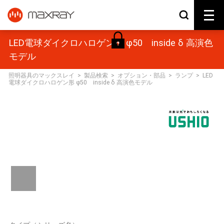
LED電球ダイクロハロゲン形 φ50 inside δ 高演色
モデル
照明器具のマックスレイ
>
製品検索
>
オプション・部品
>
ランプ
>
LED
電球ダイクロハロゲン形 φ50 inside δ 高演色モデル