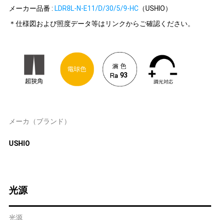
メーカー品番 :
LDR8L-N-E11/D/30/5/9-HC
（USHIO）
＊仕様図および照度データ等はリンクからご確認ください。
93
メーカ（ブランド）
USHIO
光源
光源