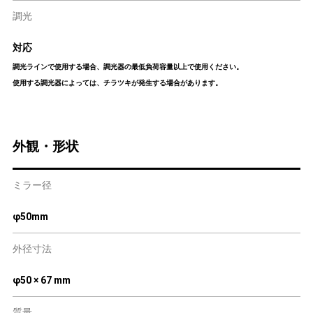
調光
対応
調光ラインで使用する場合、調光器の最低負荷容量以上で使用ください。
使用する調光器によっては、チラツキが発生する場合があります。
外観・形状
ミラー径
φ50mm
外径寸法
φ50 × 67 mm
質量