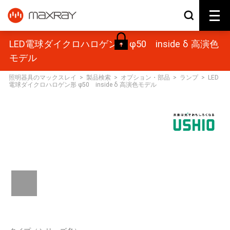
LED電球ダイクロハロゲン形 φ50 inside δ 高演色
モデル
照明器具のマックスレイ
>
製品検索
>
オプション・部品
>
ランプ
>
LED
電球ダイクロハロゲン形 φ50 inside δ 高演色モデル