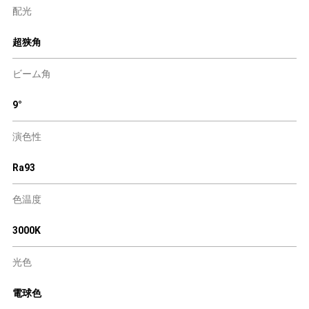
配光
超狭角
ビーム角
9°
演色性
Ra93
色温度
3000K
光色
電球色