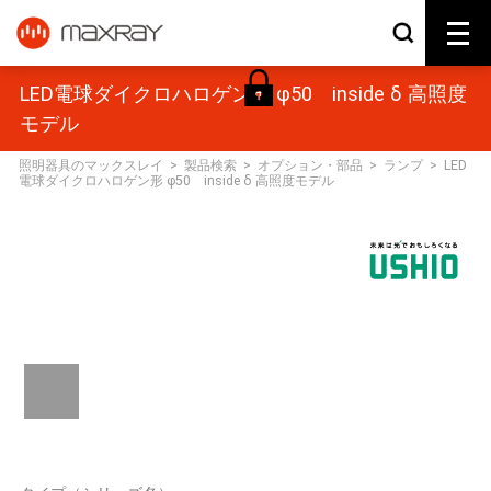
LED電球ダイクロハロゲン形 φ50 inside δ 高照度
モデル
照明器具のマックスレイ
>
製品検索
>
オプション・部品
>
ランプ
>
LED
電球ダイクロハロゲン形 φ50 inside δ 高照度モデル