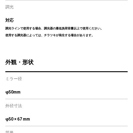
調光
対応
調光ラインで使用する場合、調光器の最低負荷容量以上で使用ください。
使用する調光器によっては、チラツキが発生する場合があります。
外観・形状
ミラー径
φ50mm
外径寸法
φ50 × 67 mm
質量