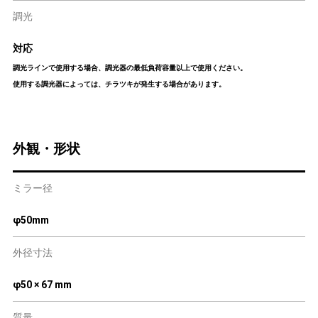
調光
対応
調光ラインで使用する場合、調光器の最低負荷容量以上で使用ください。
使用する調光器によっては、チラツキが発生する場合があります。
外観・形状
ミラー径
φ50mm
外径寸法
φ50 × 67 mm
質量