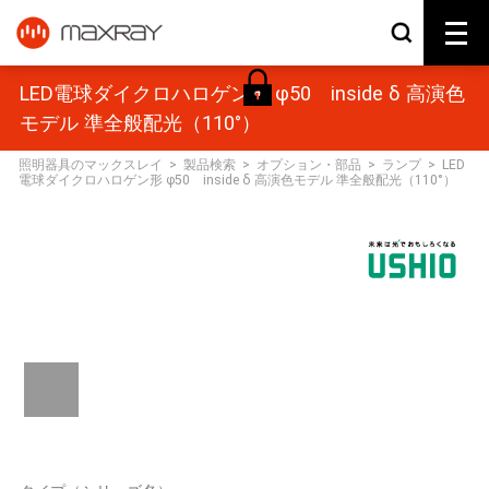
LED電球ダイクロハロゲン形 φ50 inside δ 高演色
モデル 準全般配光（110°）
照明器具のマックスレイ
>
製品検索
>
オプション・部品
>
ランプ
>
LED
電球ダイクロハロゲン形 φ50 inside δ 高演色モデル 準全般配光（110°）