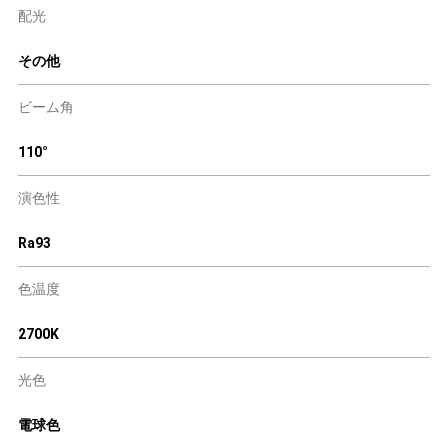
配光
その他
ビーム角
110°
演色性
Ra93
色温度
2700K
光色
電球色