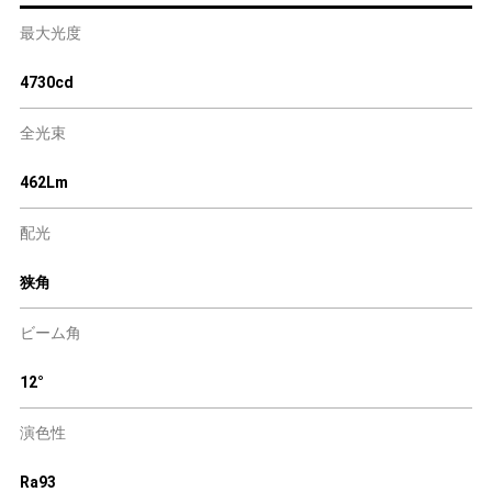
最大光度
4730cd
全光束
462Lm
配光
狭角
ビーム角
12°
演色性
Ra93