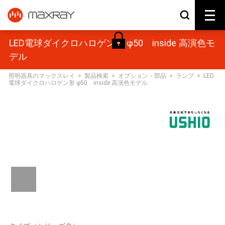
LED電球ダイクロハロゲン形 φ50 inside 高演色モ
デル
照明器具のマックスレイ
>
製品検索
>
オプション・部品
>
ランプ
>
LED
電球ダイクロハロゲン形 φ50 inside 高演色モデル