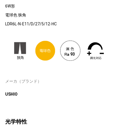
6W形
電球色 狭角
LDR6L-N-E11/D/27/5/12-HC
93
メーカ（ブランド）
USHIO
光学特性