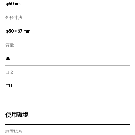
φ50mm
外径寸法
φ50 × 67 mm
質量
86
口金
E11
使用環境
設置場所