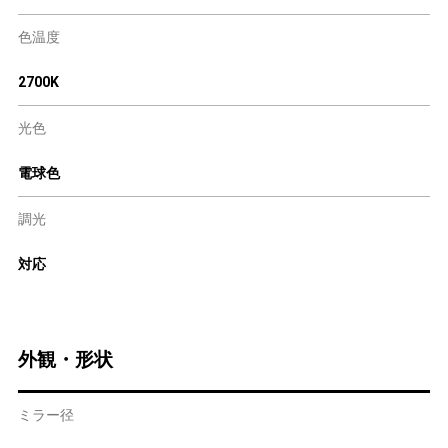
色温度
2700K
光色
電球色
調光
対応
外観・形状
ミラー径