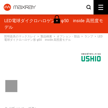
LED電球ダイクロハロゲン形 φ50 inside 高照度モ
デル
照明器具のマックスレイ
>
製品検索
>
オプション・部品
>
ランプ
>
LED
電球ダイクロハロゲン形 φ50 inside 高照度モデル