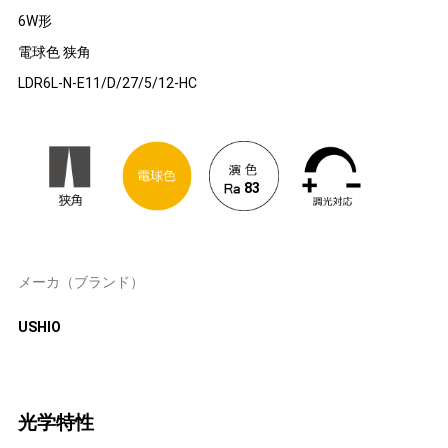
6W形
電球色 狭角
LDR6L-N-E11/D/27/5/12-HC
83
メーカ（ブランド）
USHIO
光学特性