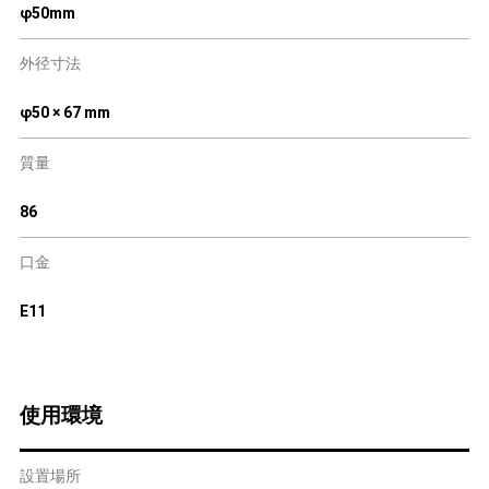
φ50mm
外径寸法
φ50 × 67 mm
質量
86
口金
E11
使用環境
設置場所