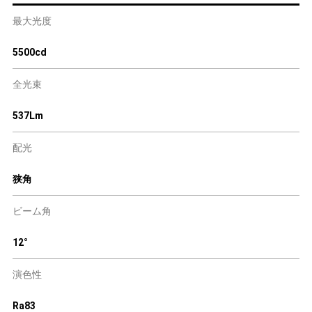
最大光度
5500cd
全光束
537Lm
配光
狭角
ビーム角
12°
演色性
Ra83