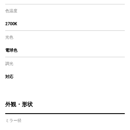
色温度
2700K
光色
電球色
調光
対応
外観・形状
ミラー径