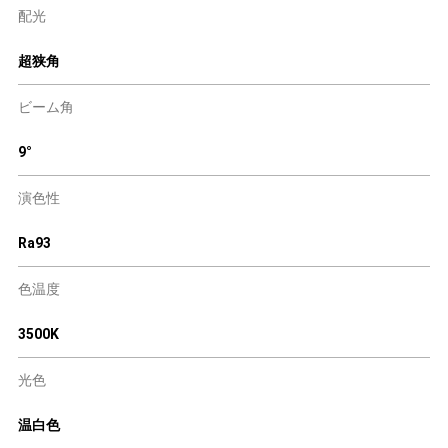
配光
超狭角
ビーム角
9°
演色性
Ra93
色温度
3500K
光色
温白色