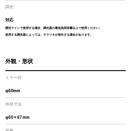
調光
対応
調光ラインで使用する場合、調光器の最低負荷容量以上で使用ください。
使用する調光器によっては、チラツキが発生する場合があります。
外観・形状
ミラー径
φ50mm
外径寸法
φ50 × 67 mm
質量