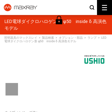
LED電球ダイクロハロゲン形 φ50 inside δ 高演色
モデル
照明器具のマックスレイ
>
製品検索
>
オプション・部品
>
ランプ
>
LED
電球ダイクロハロゲン形 φ50 inside δ 高演色モデル