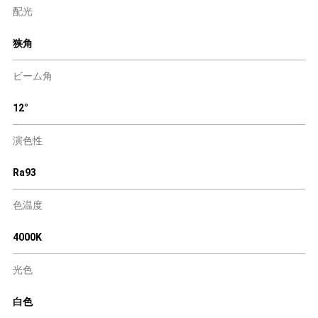
配光
狭角
ビーム角
12°
演色性
Ra93
色温度
4000K
光色
白色