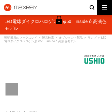
LED電球ダイクロハロゲン形 φ50 inside δ 高演色
モデル
照明器具のマックスレイ
>
製品検索
>
オプション・部品
>
ランプ
>
LED
電球ダイクロハロゲン形 φ50 inside δ 高演色モデル