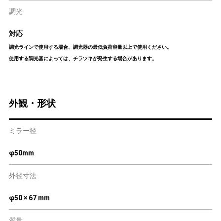
調光
対応
調光ラインで使用する場合、調光器の最低負荷容量以上で使用ください。
使用する調光器によっては、チラツキが発生する場合があります。
外観・形状
ミラー径
φ50mm
外径寸法
φ50 × 67 mm
質量