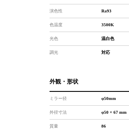
演色性
Ra93
色温度
3500K
光色
温白色
調光
対応
外観・形状
ミラー径
φ50mm
外径寸法
φ50 × 67 mm
質量
86