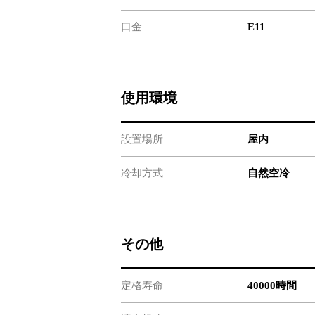
口金
E11
使用環境
設置場所
屋内
冷却方式
自然空冷
その他
定格寿命
40000時間