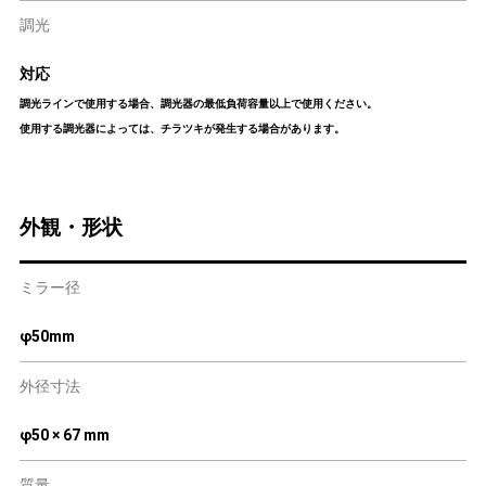
調光
対応
調光ラインで使用する場合、調光器の最低負荷容量以上で使用ください。
使用する調光器によっては、チラツキが発生する場合があります。
外観・形状
ミラー径
φ50mm
外径寸法
φ50 × 67 mm
質量