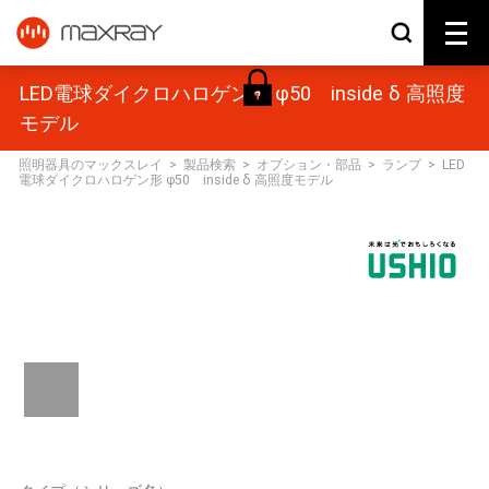
LED電球ダイクロハロゲン形 φ50 inside δ 高照度
モデル
照明器具のマックスレイ
>
製品検索
>
オプション・部品
>
ランプ
>
LED
電球ダイクロハロゲン形 φ50 inside δ 高照度モデル