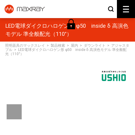
LED電球ダイクロハロゲン形 φ50 inside δ 高演色
モデル 準全般配光（110°）
照明器具のマックスレイ
>
製品検索
>
屋内
>
ダウンライト
>
アジャスタ
ブル
>
LED電球ダイクロハロゲン形 φ50 inside δ 高演色モデル 準全般配
光（110°）