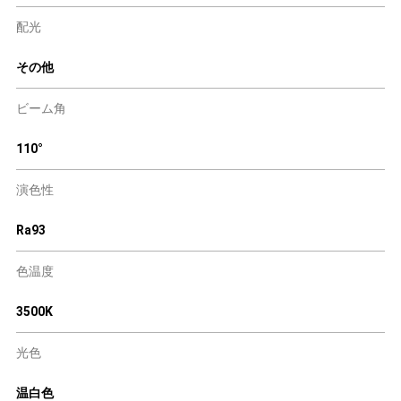
配光
その他
ビーム角
110°
演色性
Ra93
色温度
3500K
光色
温白色