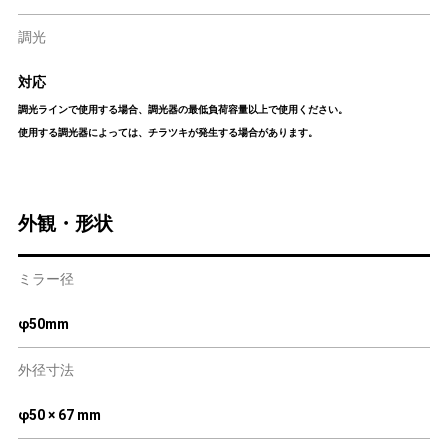
調光
対応
調光ラインで使用する場合、調光器の最低負荷容量以上で使用ください。
使用する調光器によっては、チラツキが発生する場合があります。
外観・形状
ミラー径
φ50mm
外径寸法
φ50 × 67 mm