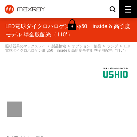
LED電球ダイクロハロゲン形 φ50 inside δ 高照度
モデル 準全般配光（110°）
照明器具のマックスレイ
>
製品検索
>
オプション・部品
>
ランプ
>
LED
電球ダイクロハロゲン形 φ50 inside δ 高照度モデル 準全般配光（110°）