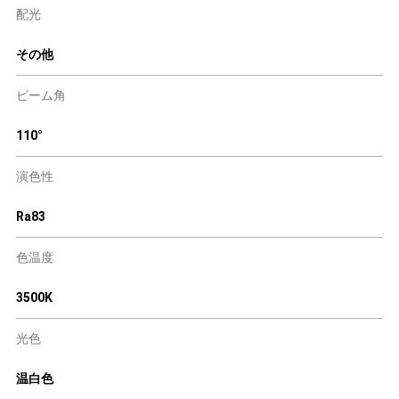
配光
その他
ビーム角
110°
演色性
Ra83
色温度
3500K
光色
温白色