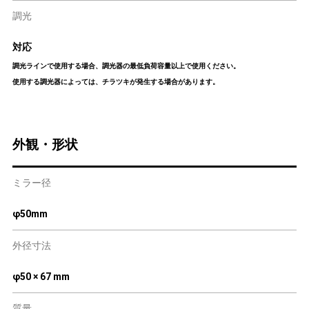
調光
対応
調光ラインで使用する場合、調光器の最低負荷容量以上で使用ください。
使用する調光器によっては、チラツキが発生する場合があります。
外観・形状
ミラー径
φ50mm
外径寸法
φ50 × 67 mm
質量