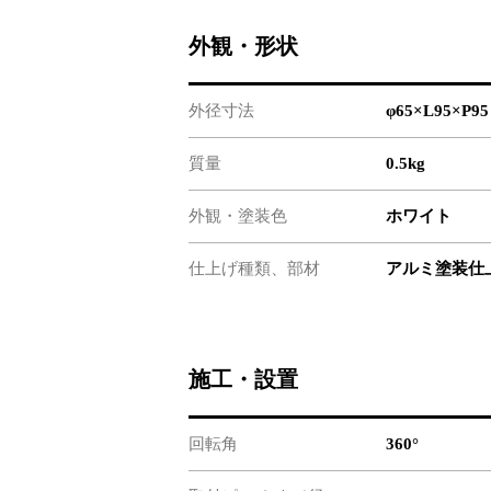
外観・形状
外径寸法
φ65×L95×P9
質量
0.5kg
外観・塗装色
ホワイト
仕上げ種類、部材
アルミ塗装仕
施工・設置
回転角
360°