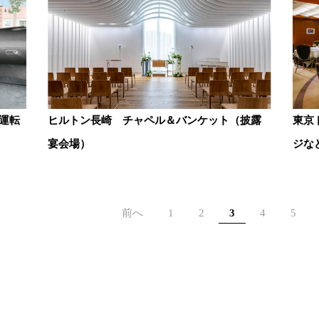
運転
ヒルトン長崎 チャペル＆バンケット（披露
東京
宴会場）
ジな
前へ
1
2
3
4
5