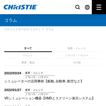
コラム
表示するお知らせはありません。
プロジェクターのクリスティ
>
コラム
すべて
業界・トレンド
イベント
ノウハウ・ハウツー
事業・製品
その他
2022/03/24
業界・トレンド
ノウハウ・ハウツー
シミュレーターの活用事例【船舶､自動車､航空など】
2022/01/27
業界・トレンド
ノウハウ・ハウツー
VRシミュレーション機器【HMDとスクリーン表示システム】