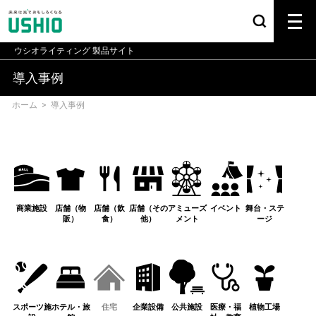
ウシオライティング
製品サイト
導入事例
ホーム
>
導入事例
商業施設
店舗（物
店舗（飲
店舗（その
アミューズ
イベント
舞台・ステ
販）
食）
他）
メント
ージ
スポーツ施
ホテル・旅
住宅
企業設備
公共施設
医療・福
植物工場