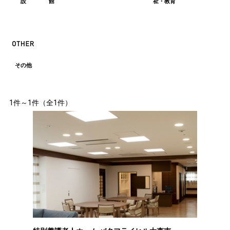
設
館
祉・教育
その他
1件～1件（全1件）