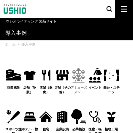
ウシオライティング
製品サイト
導入事例
ホーム
>
導入事例
商業施設
店舗（物
店舗（飲
店舗（その
アミューズ
イベント
舞台・ステ
販）
食）
他）
メント
ージ
スポーツ施
ホテル・旅
住宅
企業設備
公共施設
医療・福
植物工場