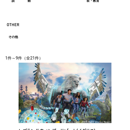
設
館
祉・教育
その他
1件～9件（全21件）