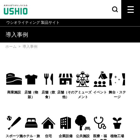
ウシオライティング
製品サイト
導入事例
ホーム
>
導入事例
商業施設
店舗（物
店舗（飲
店舗（その
アミューズ
イベント
舞台・ステ
販）
食）
他）
メント
ージ
スポーツ施
ホテル・旅
住宅
企業設備
公共施設
医療・福
植物工場