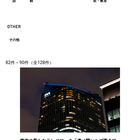
設
館
祉・教育
その他
82件～90件（全128件）