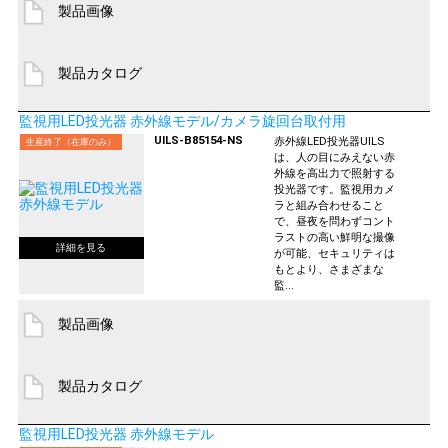
製品画像
製品カタログ
監視用LED投光器 赤外線モデル/カメラ旋回台取付用
UILS-B85154-NS
赤外線LED投光器UILS
生産終了（在庫のみ）
は、人の目にみえない赤
外線を高出力で照射する
投光器です。監視用カメ
ラと組み合わせること
で、昼夜を問わずコント
ラストの高い鮮明な撮像
が可能、セキュリティは
もとより、さまざまな
監...
製品画像
製品カタログ
監視用LED投光器 赤外線モデル