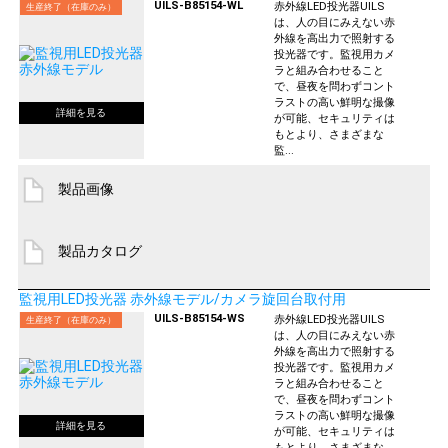
UILS-B85154-WL
赤外線LED投光器UILS
生産終了（在庫のみ）
は、人の目にみえない赤
外線を高出力で照射する
投光器です。監視用カメ
ラと組み合わせること
で、昼夜を問わずコント
ラストの高い鮮明な撮像
が可能、セキュリティは
もとより、さまざまな
監...
製品画像
製品カタログ
監視用LED投光器 赤外線モデル/カメラ旋回台取付用
UILS-B85154-WS
赤外線LED投光器UILS
生産終了（在庫のみ）
は、人の目にみえない赤
外線を高出力で照射する
投光器です。監視用カメ
ラと組み合わせること
で、昼夜を問わずコント
ラストの高い鮮明な撮像
が可能、セキュリティは
もとより、さまざまな