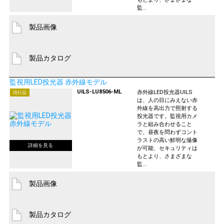
監...
製品画像
製品カタログ
監視用LED投光器 赤外線モデル
UILS-LU8506-ML
赤外線LED投光器UILS
現行品
は、人の目にみえない赤
外線を高出力で照射する
投光器です。監視用カメ
ラと組み合わせること
で、昼夜を問わずコント
ラストの高い鮮明な撮像
が可能、セキュリティは
もとより、さまざまな
監...
製品画像
製品カタログ