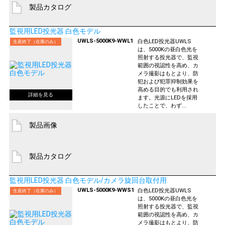
製品カタログ
監視用LED投光器 白色モデル
UWLS-5000K9-WWL1
白色LED投光器UWLS
生産終了（在庫のみ）
は、5000Kの昼白色光を
照射する投光器で、監視
範囲の視認性を高め、カ
メラ撮影はもとより、防
犯および犯罪抑制効果を
高める目的でも利用され
ます。光源にLEDを採用
したことで、わず...
製品画像
製品カタログ
監視用LED投光器 白色モデル/カメラ旋回台取付用
UWLS-5000K9-WWS1
白色LED投光器UWLS
生産終了（在庫のみ）
は、5000Kの昼白色光を
照射する投光器で、監視
範囲の視認性を高め、カ
メラ撮影はもとより、防