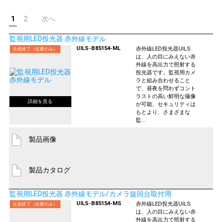
1
2
次へ
監視用LED投光器 赤外線モデル
UILS-B85154-ML
赤外線LED投光器UILS
生産終了（在庫のみ）
は、人の目にみえない赤
外線を高出力で照射する
投光器です。監視用カメ
ラと組み合わせること
で、昼夜を問わずコント
ラストの高い鮮明な撮像
が可能、セキュリティは
もとより、さまざまな
監...
製品画像
製品カタログ
監視用LED投光器 赤外線モデル/カメラ旋回台取付用
UILS-B85154-MS
赤外線LED投光器UILS
生産終了（在庫のみ）
は、人の目にみえない赤
外線を高出力で照射する