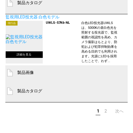
製品カタログ
監視用LED投光器 白色モデル
UWLS-57K6-NL
白色LED投光器UWLS
現行品
は、5000Kの昼白色光を
照射する投光器で、監視
範囲の視認性を高め、カ
メラ撮影はもとより、防
犯および犯罪抑制効果を
高める目的でも利用され
ます。光源にLEDを採用
したことで、わず...
製品画像
製品カタログ
1
2
次へ