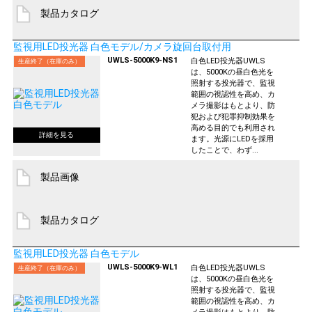
製品カタログ
監視用LED投光器 白色モデル/カメラ旋回台取付用
UWLS-5000K9-NS1
白色LED投光器UWLS
生産終了（在庫のみ）
は、5000Kの昼白色光を
照射する投光器で、監視
範囲の視認性を高め、カ
メラ撮影はもとより、防
犯および犯罪抑制効果を
高める目的でも利用され
ます。光源にLEDを採用
したことで、わず...
製品画像
製品カタログ
監視用LED投光器 白色モデル
UWLS-5000K9-WL1
白色LED投光器UWLS
生産終了（在庫のみ）
は、5000Kの昼白色光を
照射する投光器で、監視
範囲の視認性を高め、カ