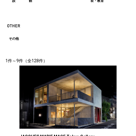
設
館
祉・教育
その他
1件～9件（全128件）