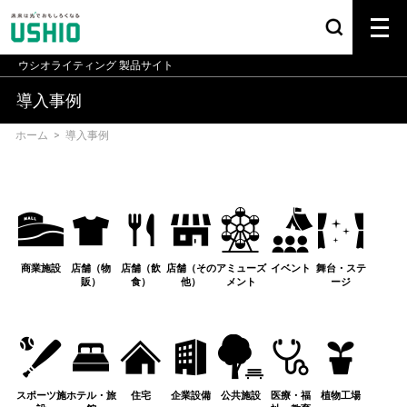
ウシオライティング
製品サイト
導入事例
ホーム
>
導入事例
商業施設
店舗（物
店舗（飲
店舗（その
アミューズ
イベント
舞台・ステ
販）
食）
他）
メント
ージ
スポーツ施
ホテル・旅
住宅
企業設備
公共施設
医療・福
植物工場