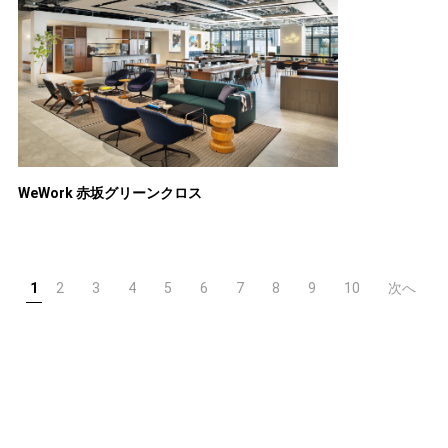
WeWork 赤坂グリーンクロス
1
2
3
4
5
6
7
8
9
10
次へ