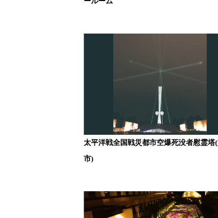
ールーム
太平洋戦全国戦災都市空爆死没者慰霊塔(
市)