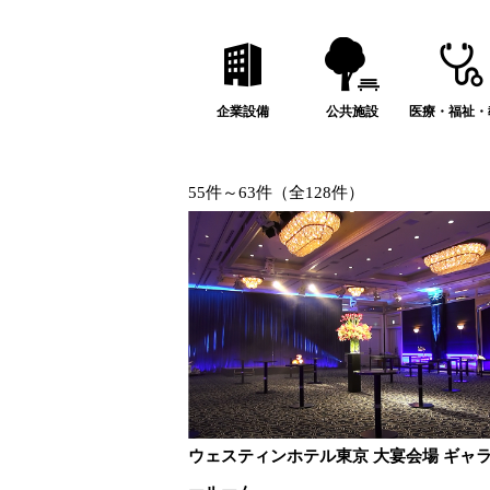
企業設備
公共施設
医療・福祉・
55件～63件（全128件）
ウェスティンホテル東京 大宴会場 ギャ