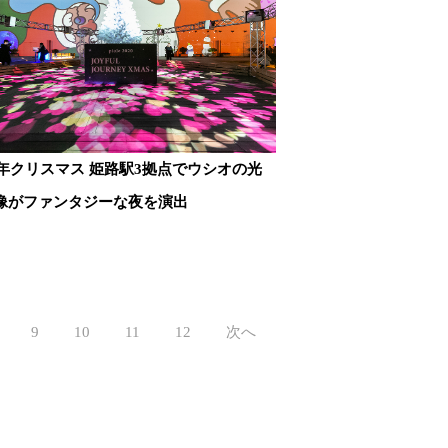
20年クリスマス 姫路駅3拠点でウシオの光
像がファンタジーな夜を演出
9
10
11
12
次へ