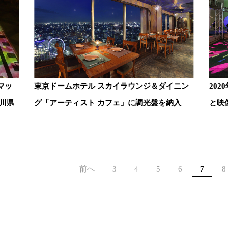
マッ
東京ドームホテル スカイラウンジ＆ダイニン
20
石川県
グ「アーティスト カフェ」に調光盤を納入
と映
前へ
3
4
5
6
7
8