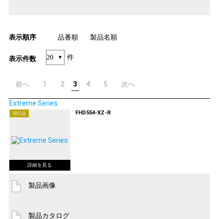
表示順序
品番順
製品名順
件
表示件数
前へ
1
2
3
4
5
次へ
Extreme Series
FHD554-XZ-R
現行品
製品画像
製品カタログ