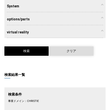
projector
System
options/parts
LED Video
LCD Panels
LCD video
walls
walls
virtual reality
Image
Media
Warping and
Switchers
processors
servers and
blending
and AV
players
tools
distribution
virtual reality
検索結果一覧
検索条件
事業ドメイン：
CHRISTIE