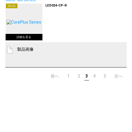
LED024-CP-R
現行品
製品画像
前へ
1
2
3
4
5
次へ