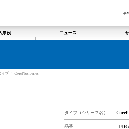
事
入事例
ニュース
タイプ
>
CorePlus Series
タイプ（シリーズ名）
CoreP
品番
LED02