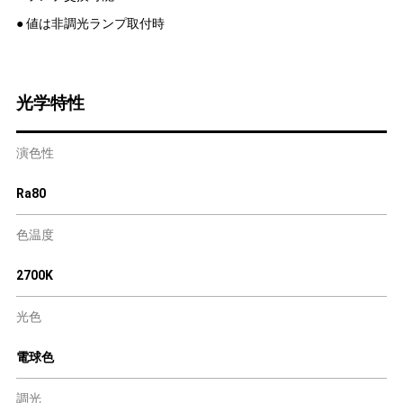
● 値は非調光ランプ取付時
光学特性
演色性
Ra80
色温度
2700K
光色
電球色
調光