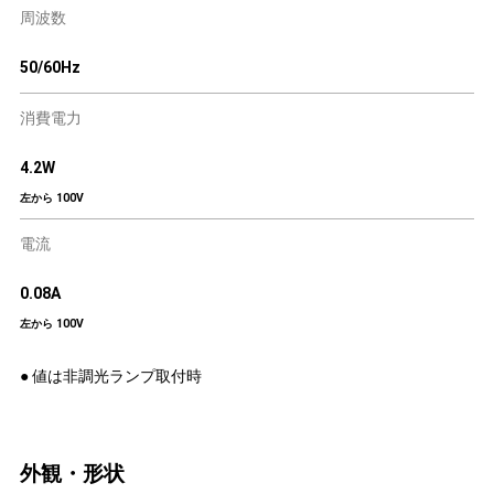
周波数
50/60Hz
消費電力
4.2W
左から 100V
電流
0.08A
左から 100V
● 値は非調光ランプ取付時
外観・形状