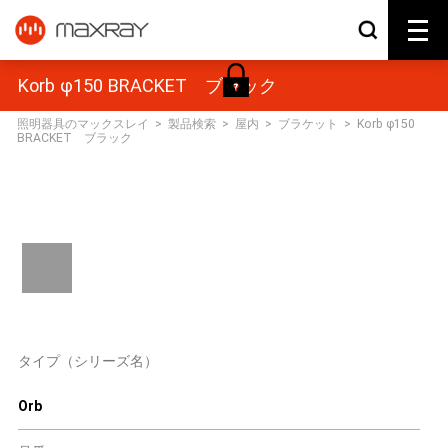
Korb φ150 BRACKET ブラック
照明器具のマックスレイ
>
製品検索
>
屋内
>
ブラケット
>
Korb φ150
BRACKET ブラック
タイプ（シリーズ名）
Orb