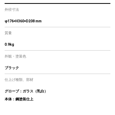
外径寸法
φ176×H360×D208 mm
質量
0.9kg
外観・塗装色
ブラック
仕上げ種類、部材
グローブ：ガラス（乳白）
本体：鋼塗装仕上