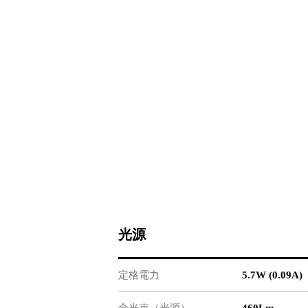
光源
定格電力
5.7W (0.09A)
全光束（光源）
460Lm