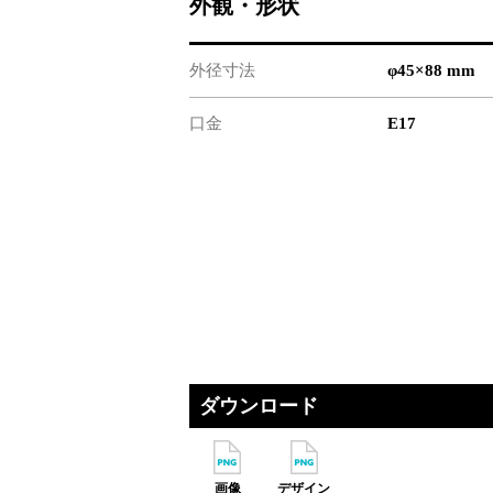
外観・形状
外径寸法
φ45×88 mm
口金
E17
ダウンロード
画像
デザイン