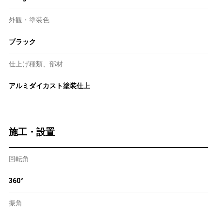
外観・塗装色
ブラック
仕上げ種類、部材
アルミダイカスト塗装仕上
施工・設置
回転角
360°
振角