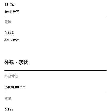
13.4W
左から 100V
電流
0.14A
左から 100V
外観・形状
外径寸法
φ40×L80 mm
質量
0.3kg