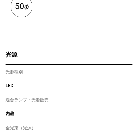
光源
光源種別
LED
適合ランプ・光源販売
内蔵
全光束（光源）