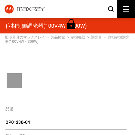
位相制御調光器(100V4W～300W)
照明器具のマックスレイ
>
製品検索
>
制御機器
>
調光器
>
位相制御調光
器(100V4W～300W)
品番
OP01230-04