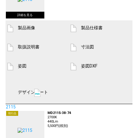
製品画像
製品仕様書
取扱説明書
寸法図
姿図
姿図DXF
デザインシート
2115
MD2115-38-74
現行品
2700K
440Lm
5,500円(税別)