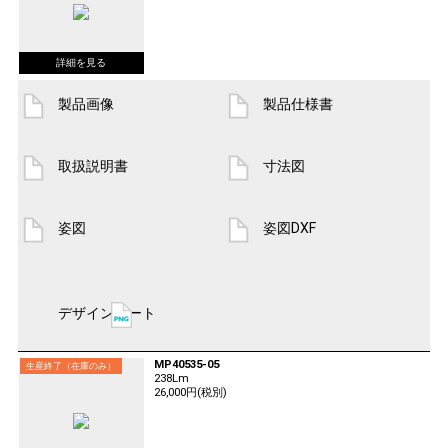
製品画像
製品仕様書
取扱説明書
寸法図
姿図
姿図DXF
デザインシート
MP40535-05
生産終了（在庫のみ）
238Lm
26,000円(税別)