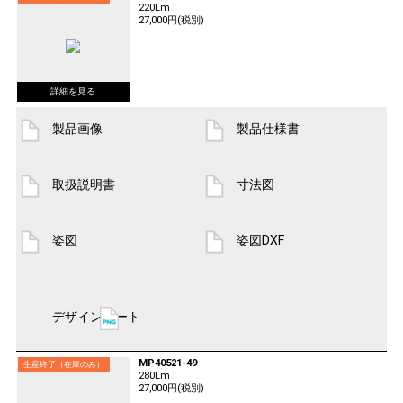
220Lm
27,000円(税別)
製品画像
製品仕様書
取扱説明書
寸法図
姿図
姿図DXF
デザインシート
MP40521-49
生産終了（在庫のみ）
280Lm
27,000円(税別)