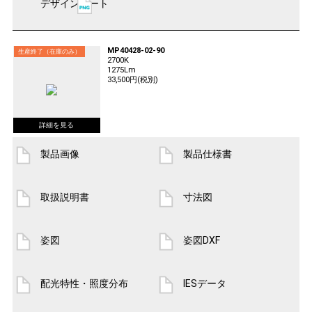
デザインシート
MP40428-02-90
生産終了（在庫のみ）
2700K
1275Lm
33,500円(税別)
製品画像
製品仕様書
取扱説明書
寸法図
姿図
姿図DXF
配光特性・照度分布
IESデータ