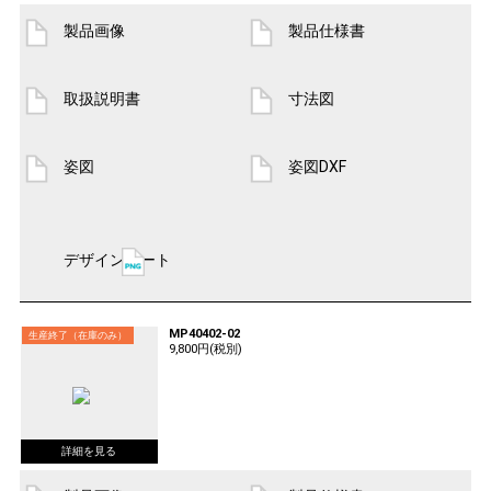
製品画像
製品仕様書
取扱説明書
寸法図
姿図
姿図DXF
デザインシート
MP40402-02
生産終了（在庫のみ）
9,800円(税別)