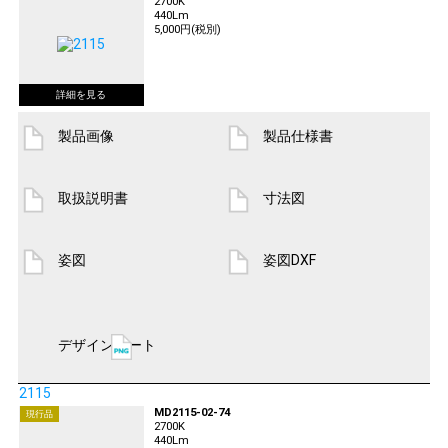
2700K
440Lm
5,000円(税別)
製品画像
製品仕様書
取扱説明書
寸法図
姿図
姿図DXF
デザインシート
2115
MD2115-02-74
現行品
2700K
440Lm