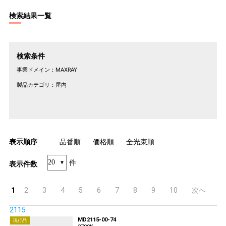
検索結果一覧
検索条件
事業ドメイン：
MAXRAY
製品カテゴリ：
屋内
表示順序
品番順
価格順
全光束順
件
表示件数
1
2
3
4
5
6
7
8
9
10
次へ
2115
MD2115-00-74
現行品