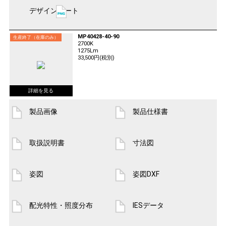
デザインシート
MP40428-40-90
生産終了（在庫のみ）
2700K
1275Lm
33,500円(税別)
製品画像
製品仕様書
取扱説明書
寸法図
姿図
姿図DXF
配光特性・照度分布
IESデータ