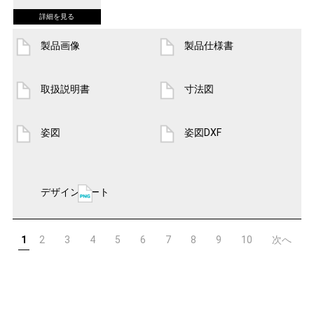
製品画像
製品仕様書
取扱説明書
寸法図
姿図
姿図DXF
デザインシート
1
2
3
4
5
6
7
8
9
10
次へ