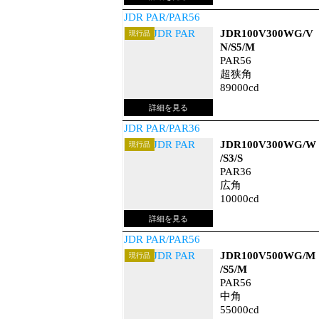
JDR PAR/PAR56
JDR100V300WG/V
現行品
N/S5/M
PAR56
超狭角
89000cd
JDR PAR/PAR36
JDR100V300WG/W
現行品
/S3/S
PAR36
広角
10000cd
JDR PAR/PAR56
JDR100V500WG/M
現行品
/S5/M
PAR56
中角
55000cd