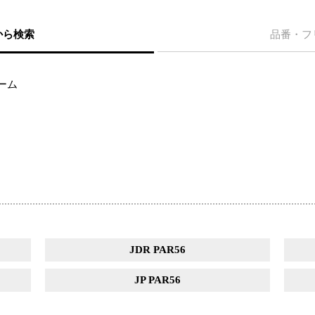
から検索
品番・フ
ーム
JDR PAR56
JP PAR56