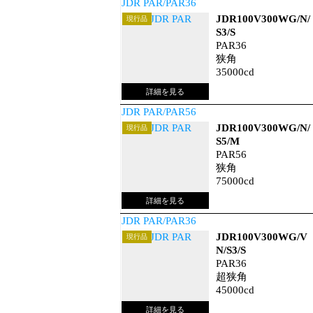
JDR PAR/PAR36
JDR100V300WG/N/
現行品
S3/S
PAR36
狭角
35000cd
JDR PAR/PAR56
JDR100V300WG/N/
現行品
S5/M
PAR56
狭角
75000cd
JDR PAR/PAR36
JDR100V300WG/V
現行品
N/S3/S
PAR36
超狭角
45000cd