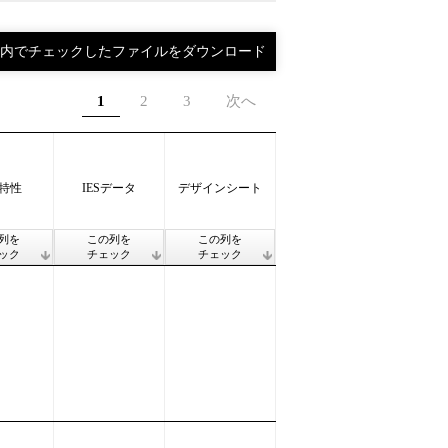
1
2
3
次へ
特性
IESデータ
デザインシート
列を
この列を
この列を
ック
チェック
チェック