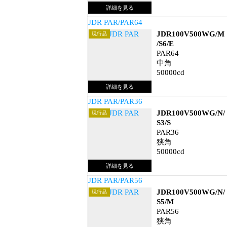
JDR PAR/PAR64
JDR100V500WG/M
現行品
/S6/E
PAR64
中角
50000cd
JDR PAR/PAR36
JDR100V500WG/N/
現行品
S3/S
PAR36
狭角
50000cd
JDR PAR/PAR56
JDR100V500WG/N/
現行品
S5/M
PAR56
狭角