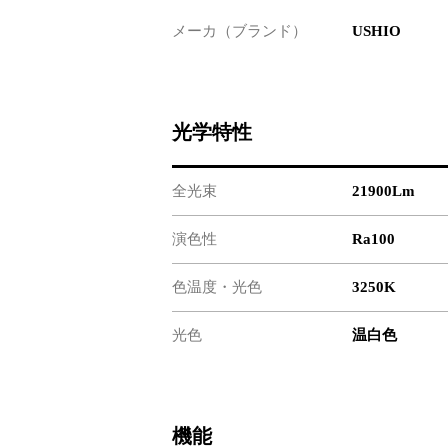
メーカ（ブランド）
USHIO
光学特性
全光束
21900Lm
演色性
Ra100
色温度・光色
3250K
光色
温白色
機能