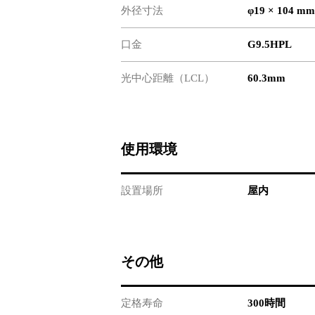
外径寸法
φ19 × 104 mm
口金
G9.5HPL
光中心距離（LCL）
60.3mm
使用環境
設置場所
屋内
その他
定格寿命
300時間