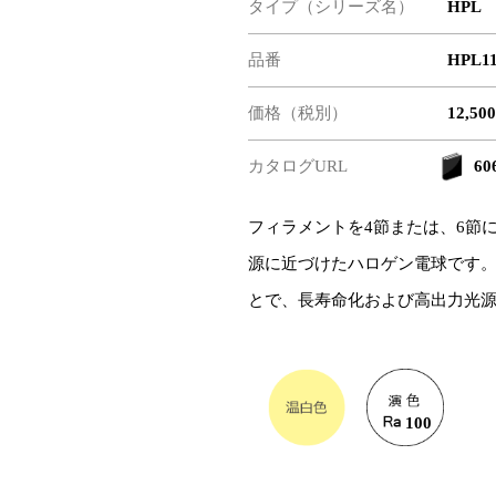
タイプ（シリーズ名）
HPL
品番
HPL1
価格（税別）
12,50
カタログURL
606
フィラメントを4節または、6節
源に近づけたハロゲン電球です
とで、長寿命化および高出力光
100