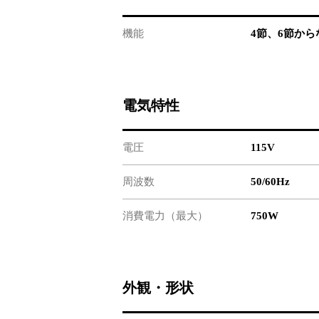
機能
4節、6節か
電気特性
電圧
115V
周波数
50/60Hz
消費電力（最大）
750W
外観・形状