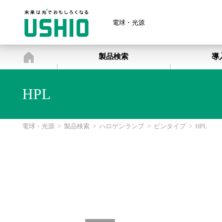
電球・光源
電球・光源
製品検索
導
HPL
電球・光源
>
製品検索
>
ハロゲンランプ
>
ピンタイプ
>
HPL