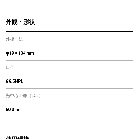
外観・形状
外径寸法
φ19 × 104 mm
口金
G9.5HPL
光中心距離（LCL）
60.3mm