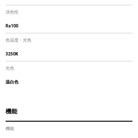
演色性
Ra100
色温度・光色
3250K
光色
温白色
機能
機能