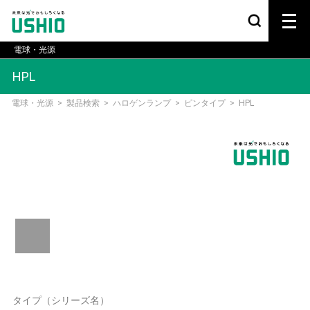
電球・光源
HPL
電球・光源
>
製品検索
>
ハロゲンランプ
>
ピンタイプ
>
HPL
タイプ（シリーズ名）