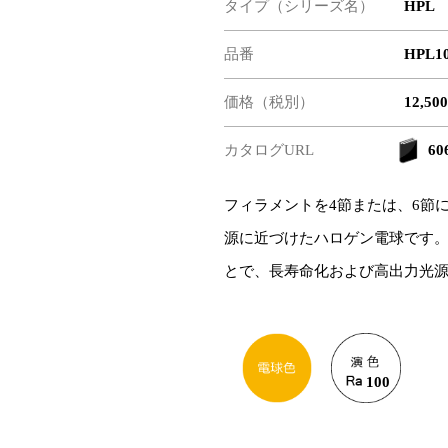
タイプ（シリーズ名）
HPL
品番
HPL1
価格（税別）
12,50
カタログURL
606
フィラメントを4節または、6節
源に近づけたハロゲン電球です
とで、長寿命化および高出力光
100