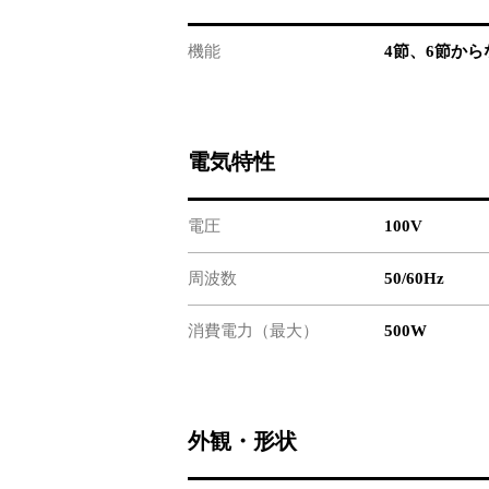
機能
4節、6節か
電気特性
電圧
100V
周波数
50/60Hz
消費電力（最大）
500W
外観・形状