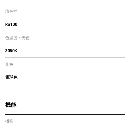
演色性
Ra100
色温度・光色
3050K
光色
電球色
機能
機能