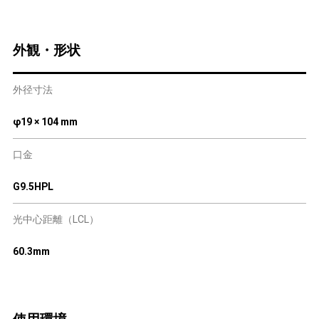
外観・形状
外径寸法
φ19 × 104 mm
口金
G9.5HPL
光中心距離（LCL）
60.3mm