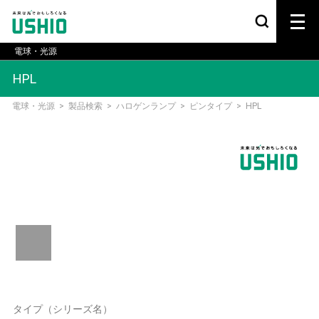
電球・光源
HPL
電球・光源
>
製品検索
>
ハロゲンランプ
>
ピンタイプ
>
HPL
タイプ（シリーズ名）