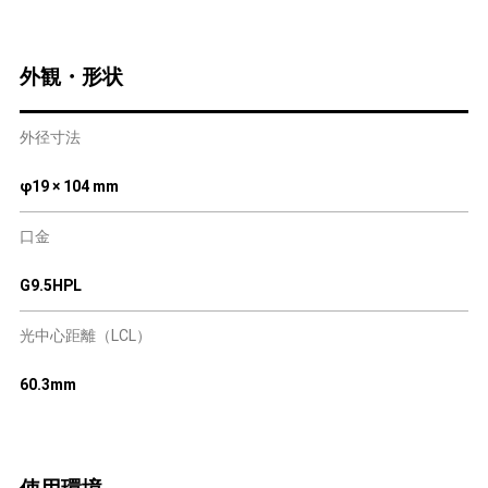
外観・形状
外径寸法
φ19 × 104 mm
口金
G9.5HPL
光中心距離（LCL）
60.3mm