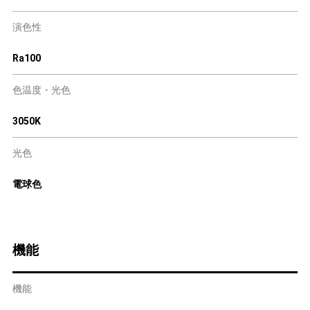
演色性
Ra100
色温度・光色
3050K
光色
電球色
機能
機能