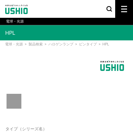
電球・光源
HPL
電球・光源
>
製品検索
>
ハロゲンランプ
>
ピンタイプ
>
HPL
タイプ（シリーズ名）