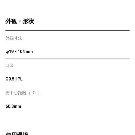
外観・形状
外径寸法
φ19 × 104 mm
口金
G9.5HPL
光中心距離（LCL）
60.3mm