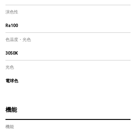
演色性
Ra100
色温度・光色
3050K
光色
電球色
機能
機能