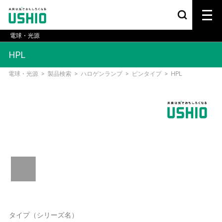
電球・光源
HPL
電球・光源
>
製品検索
>
ハロゲンランプ
>
ピンタイプ
>
HPL
タイプ（シリーズ名）