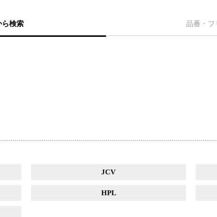
から検索
品番・フ
JCV
HPL