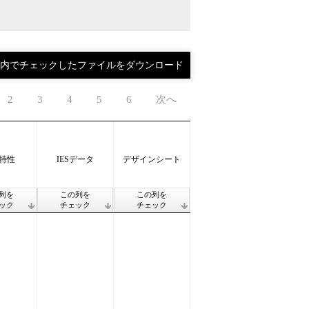
2
3
4
5
6
次へ
特性
IESデータ
デザインシート
列を
この列を
この列を
ック
チェック
チェック