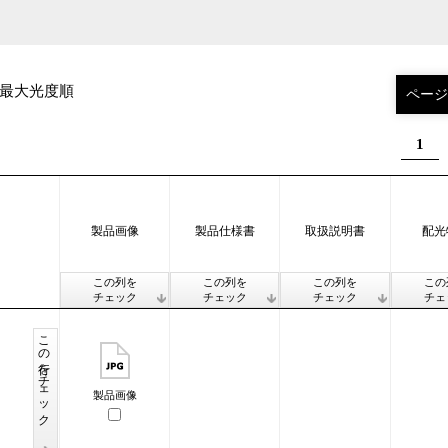
最大光度順
1
製品画像
製品仕様書
取扱説明書
配光
この列を
この列を
この列を
この
チェック
チェック
チェック
チェ
この行をチェック
製品画像