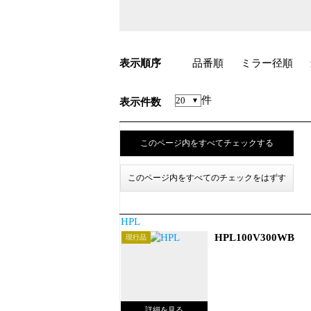
表示順序
品番順
ミラー径順
件
表示件数
HPL
HPL100V300WB
現行品