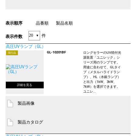
表示順序
品番順
製品名順
件
表示件数
高圧UVランプ（GL）
GL-10201BF
ロングセラーのUV焼付光
現行品
源装置「ユニレック」シ
リーズ用のランプです。
用途に合わせて、GLタイ
プ（メタルハライドラン
プ）、HL（水銀ランプ）
と出力（1kW、3kW、
7kW）を選択できます。
ユニレ...
製品画像
製品カタログ