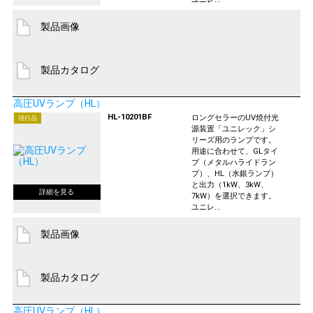
製品画像
製品カタログ
高圧UVランプ（HL）
HL-10201BF
ロングセラーのUV焼付光
現行品
源装置「ユニレック」シ
リーズ用のランプです。
用途に合わせて、GLタイ
プ（メタルハライドラン
プ）、HL（水銀ランプ）
と出力（1kW、3kW、
7kW）を選択できます。
ユニレ...
製品画像
製品カタログ
高圧UVランプ（HL）