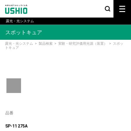
露光・光システム
スポットキュア
露光・光システム
>
製品検索
>
実験・研究評価用光源（装置）
>
スポッ
トキュア
品番
SP-11 275A