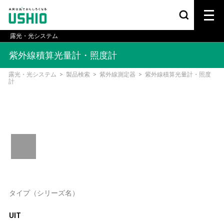
露光・光システム
紫外線積算光量計・照度計
露光・光システム
>
製品検索
>
紫外線測定器
>
紫外線積算光量計・照度
計
タイプ（シリーズ名）
UIT