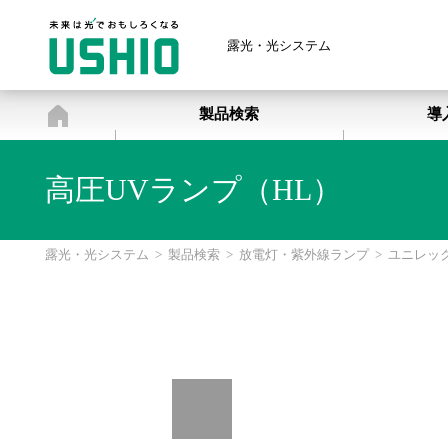
露光・光システム
露光・光システム
製品検索
導
高圧UVランプ（HL）
露光・光システム
>
製品検索
>
放電灯・紫外線ランプ
>
ユニレッ