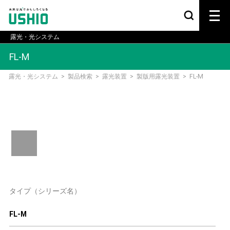
露光・光システム
FL-M
露光・光システム
>
製品検索
>
露光装置
>
製版用露光装置
>
FL-M
タイプ（シリーズ名）
FL-M