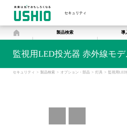
セキュリティ
セキュリティ
製品検索
導
監視用LED投光器 赤外線モデ
セキュリティ
>
製品検索
>
オプション・部品
>
灯具
>
監視用LE