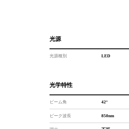
光源
光源種別
LED
光学特性
ビーム角
42°
ピーク波長
850nm