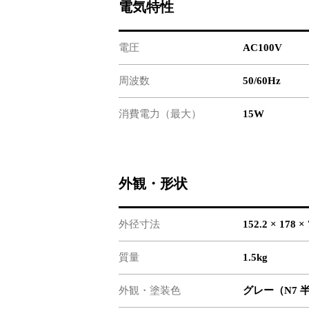
電気特性
電圧
AC100V
周波数
50/60Hz
消費電力（最大）
15W
外観・形状
外径寸法
152.2 × 178 ×
質量
1.5kg
外観・塗装色
グレー（N7 