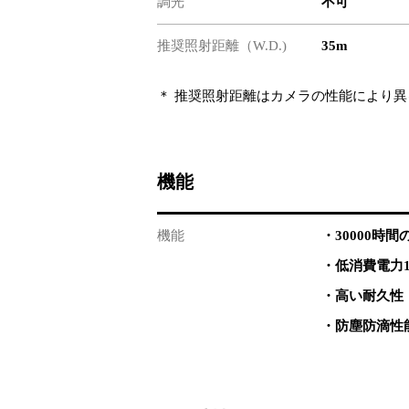
調光
不可
推奨照射距離（W.D.)
35m
＊ 推奨照射距離はカメラの性能により異
機能
機能
・30000時
・低消費電力1
・高い耐久性
・防塵防滴性能 