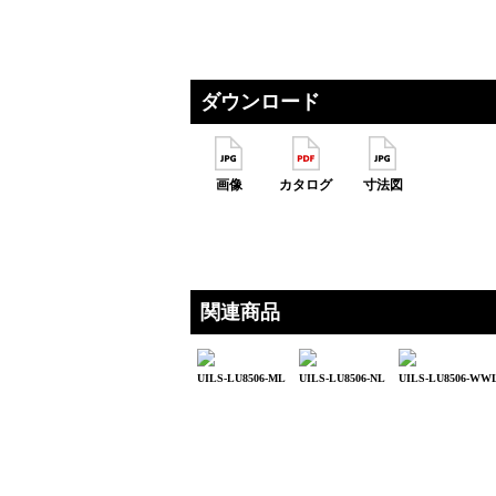
ダウンロード
画像
カタログ
寸法図
関連商品
UILS-LU8506-ML
UILS-LU8506-NL
UILS-LU8506-WW