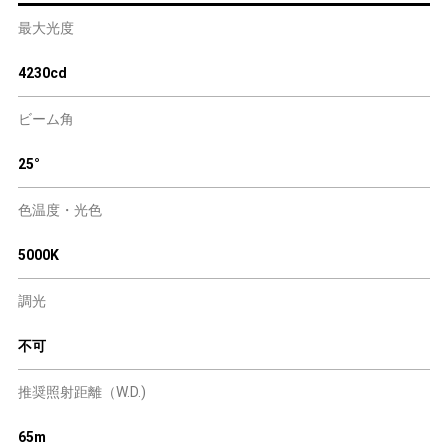
最大光度
4230cd
ビーム角
25°
色温度・光色
5000K
調光
不可
推奨照射距離（W.D.)
65m