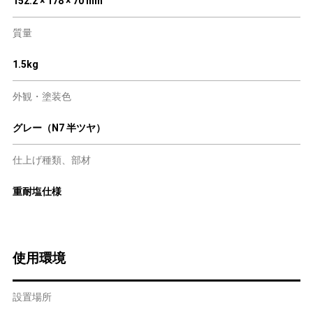
152.2 × 178 × 70 mm
質量
1.5kg
外観・塗装色
グレー（N7 半ツヤ）
仕上げ種類、部材
重耐塩仕様
使用環境
設置場所