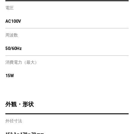
電圧
AC100V
周波数
50/60Hz
消費電力（最大）
15W
外観・形状
外径寸法