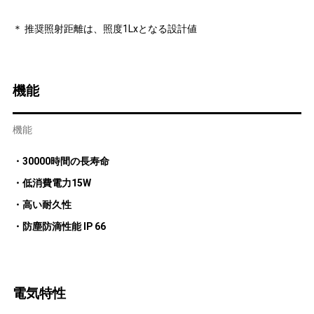
＊ 推奨照射距離は、照度1Lxとなる設計値
機能
機能
・30000時間の長寿命
・低消費電力15W
・高い耐久性
・防塵防滴性能 IP 66
電気特性