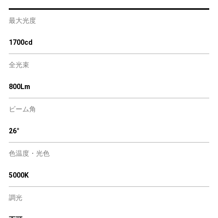
最大光度
1700cd
全光束
800Lm
ビーム角
26°
色温度・光色
5000K
調光