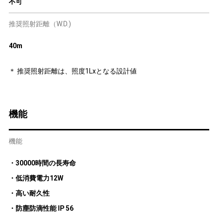
不可
推奨照射距離（W.D.)
40m
＊ 推奨照射距離は、照度1Lxとなる設計値
機能
機能
・30000時間の長寿命
・低消費電力12W
・高い耐久性
・防塵防滴性能 IP 56