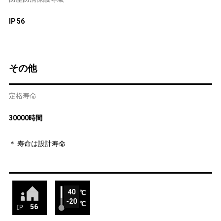
IP 56
その他
定格寿命
30000時間
＊ 寿命は設計寿命
40
-20
56