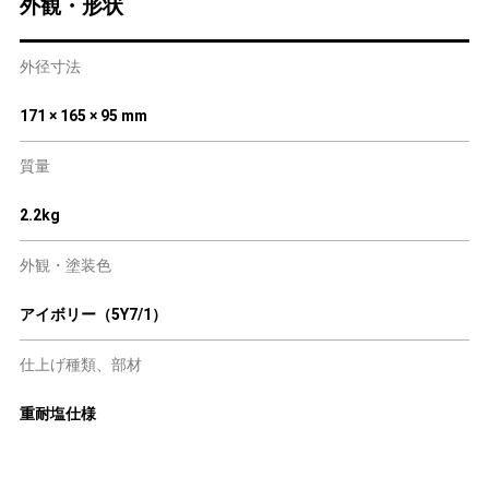
外観・形状
外径寸法
171 × 165 × 95 mm
質量
2.2kg
外観・塗装色
アイボリー（5Y7/1）
仕上げ種類、部材
重耐塩仕様