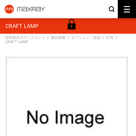
CRAFT LAMP
照明器具のマックスレイ
>
製品検索
>
オプション・部品
>
灯具
>
CRAFT LAMP