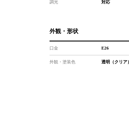
調光
対応
外観・形状
口金
E26
外観・塗装色
透明（クリア