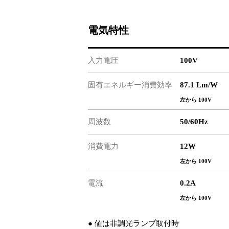
電気特性
入力電圧
100V
固有エネルギー消費効率
87.1 Lm/W
左から 100V
周波数
50/60Hz
消費電力
12W
左から 100V
電流
0.2A
左から 100V
● 値は非調光ランプ取付時