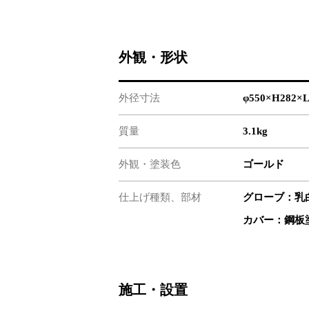
外観・形状
外径寸法
φ550×H282×
質量
3.1kg
外観・塗装色
ゴールド
仕上げ種類、部材
グローブ：乳
カバー：鋼板
施工・設置