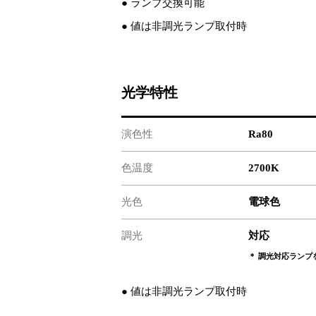
● ランプ交換可能
● 値は非調光ランプ取付時
光学特性
演色性
Ra80
色温度
2700K
光色
電球色
調光
対応
＊ 調光対応ランプ
● 値は非調光ランプ取付時