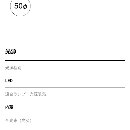
光源
光源種別
LED
適合ランプ・光源販売
内蔵
全光束（光源）