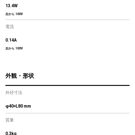
13.4W
左から 100V
電流
0.14A
左から 100V
外観・形状
外径寸法
φ40×L80 mm
質量
0.3kg