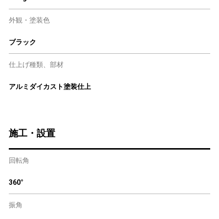
外観・塗装色
ブラック
仕上げ種類、部材
アルミダイカスト塗装仕上
施工・設置
回転角
360°
振角